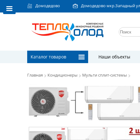
Домодедово
Домодедово мкр.Западный ул.Л
Каталог товаров
Наши объекты
Главная
Кондиционеры
Мульти сплит-системы