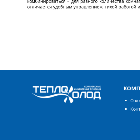
комбинироваться – для разного количества комн
отличается удобным управлением, тихой работой 
КОМП
О к
Кон