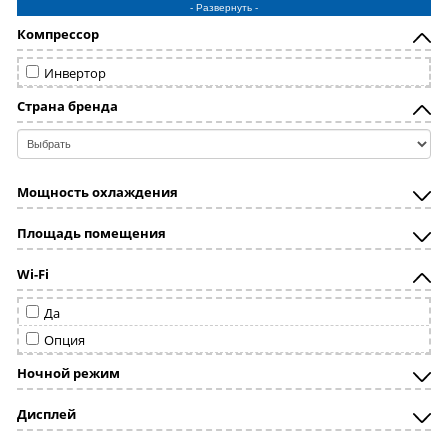
- Развернуть -
Hisense
Компрессор
Hitachi
LG
Инвертор
Mdv
Страна бренда
Mitsubishi Electric
Mitsubishi Heavy
Royal Clima
Мощность охлаждения
Royal Thermo
Площадь помещения
Samsung
Toshiba
Wi-Fi
Да
Опция
Ночной режим
Дисплей