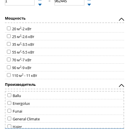
Мощность
2
20 м
-2 кВт
2
25 м
-2.6 кВт
2
35 м
-3.5 кВт
2
55 м
-5.5 кВт
2
70 м
-7 кВт
2
90 м
-9 кВт
2
110 м
- 11 кВт
Производитель
Ballu
Energolux
Funai
General Climate
Haier