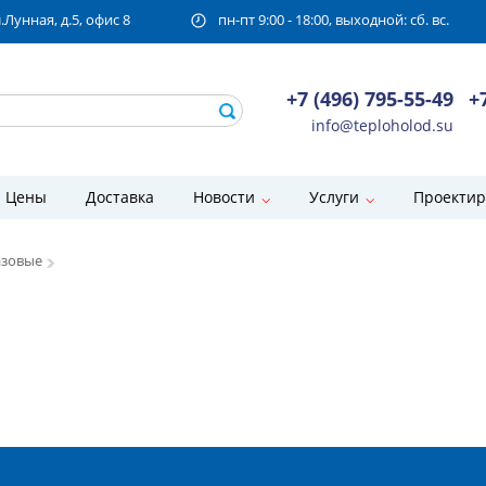
унная, д.5, офис 8
пн-пт 9:00 - 18:00, выходной: сб. вс.
+7 (496) 795-55-49
+
info@teploholod.su
Цены
Доставка
Новости
Услуги
Проектир
азовые