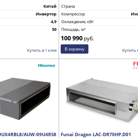
Китай
Страна
Инвертор
Компрессор
Ин
4,9
Охлаждение, кВт
50
Площадь, м²
100 990
руб.
Купить в 1 клик
Купить 
09UX4RBL8/AUW-09U4RS8
Funai Dragon LAC-DR70HP.D01