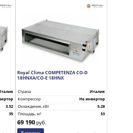
Royal Clima COMPETENZA CO-D
18HNXA/CO-E 18HNX
Италия
Страна
Италия
вертор
Компрессор
Не инвертор
3,52
Охлаждение, кВт
5,28
35
Площадь, м²
53
69 190
руб.