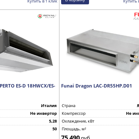
Купить в 1 клик
Купить 
SPERTO ES-D 18HWCX/ES-
Funai Dragon LAC-DR55HP.D01
Италия
Страна
Не инвертор
Компрессор
Не ин
5,28
Охлаждение, кВт
50
Площадь, м²
75 490
руб.