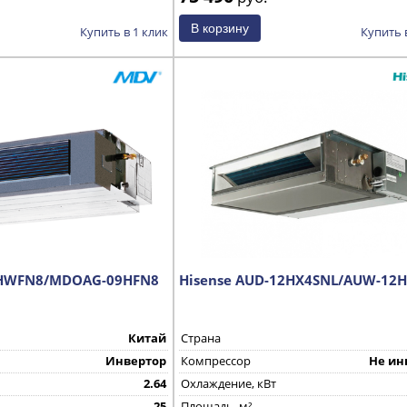
Купить в 1 клик
Купить 
9HWFN8/MDOAG-09HFN8
Hisense AUD-12HX4SNL/AUW-12
Китай
Страна
Инвертор
Компрессор
Не ин
2.64
Охлаждение, кВт
25
Площадь, м²