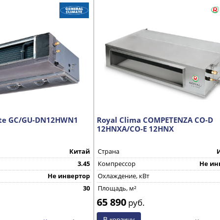
ate GC/GU-DN12HWN1
Royal Clima COMPETENZA CO-D
12HNXA/CO-E 12HNX
Китай
Страна
3.45
Компрессор
Не ин
Не инвертор
Охлаждение, кВт
30
Площадь, м²
65 890
руб.