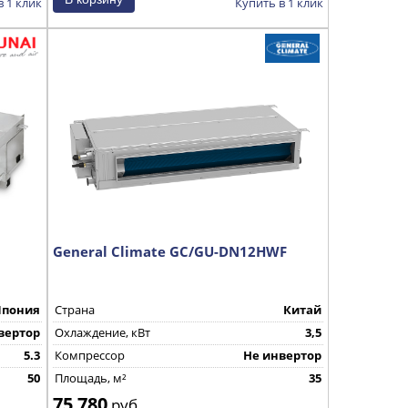
в 1 клик
Купить в 1 клик
General Climate GC/GU-DN12HWF
Япония
Страна
Китай
вертор
Охлаждение, кВт
3,5
5.3
Компрессор
Не инвертор
50
Площадь, м²
35
75 780
руб.