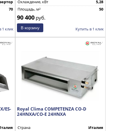
вертор
Охлаждение, кВт
5,28
70
Площадь, м²
50
90 400
руб.
в 1 клик
Купить в 1 клик
X/ES-
Royal Clima COMPETENZA CO-D
24HNXA/CO-E 24HNXA
Италия
Страна
Италия