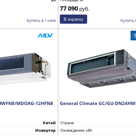
77 090
руб.
Купить в 1 клик
Купить 
2HWFN8/MDOAG-12HFN8
General Climate GC/GU-DN24H
Китай
Страна
Инвертор
Охлаждение, кВт