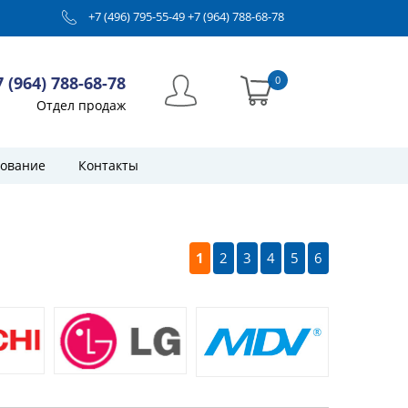
+7 (496) 795-55-49
+7 (964) 788-68-78
7 (964) 788-68-78
0
Отдел продаж
ование
Контакты
1
2
3
4
5
6