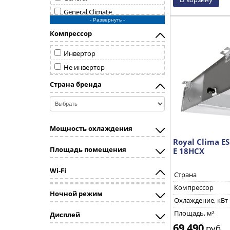
General Climate
- Развернуть -
Haier
Компрессор
Hisense
Hitachi
Инвертор
LG
Не инвертор
Mdv
Страна бренда
Mitsubishi Heavy
Royal Clima
Samsung
Мощность охлаждения
Toshiba
Royal Clima E
Площадь помещения
E 18HCX
Wi-Fi
Страна
Компрессор
Ночной режим
Охлаждение, кВт
Площадь, м²
Дисплей
69 490
руб.