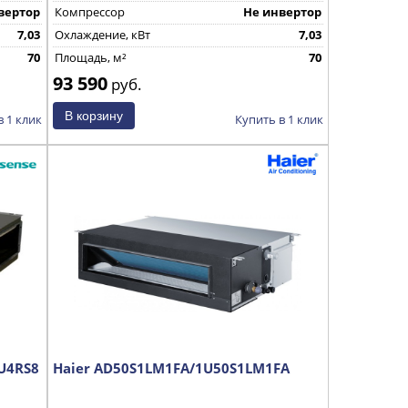
вертор
Компрессор
Не инвертор
7,03
Охлаждение, кВт
7,03
70
Площадь, м²
70
93 590
руб.
в 1 клик
Купить в 1 клик
U4RS8
Haier AD50S1LM1FA/1U50S1LM1FA