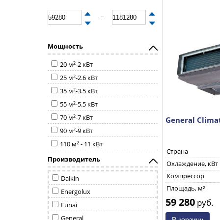
_
Мощность
2
20 м
-2 кВт
2
25 м
-2.6 кВт
2
35 м
-3.5 кВт
2
55 м
-5.5 кВт
2
70 м
-7 кВт
General Clim
2
90 м
-9 кВт
2
110 м
- 11 кВт
Страна
Производитель
Охлаждение, кВт
Компрессор
Daikin
Площадь, м²
Energolux
59 280
руб.
Funai
General