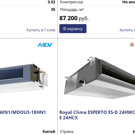
3.52
Компрессор
Не ин
35
Площадь, м²
87 200
руб.
Купить в 1 клик
Купить 
HWN1/MDOU3-18HN1
Royal Clima ESPERTO ES-D 24HWC
E 24HCX
Китай
Страна