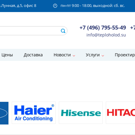
унная, д.5, офис 8
пн-пт 9:00 - 18:00, выходной: сб. вс.
+7 (496) 795-55-49
+
info@teploholod.su
Цены
Доставка
Новости
Услуги
Проектир