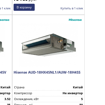
в 1 клик
Купить в 1 клик
H4SV
Hisense AUD-18HX4SNL1/AUW-18H4SS
Китай
Страна
Китай
вертор
Компрессор
Не инвертор
3.52
Охлаждение, кВт
5
35
Площадь, м²
50