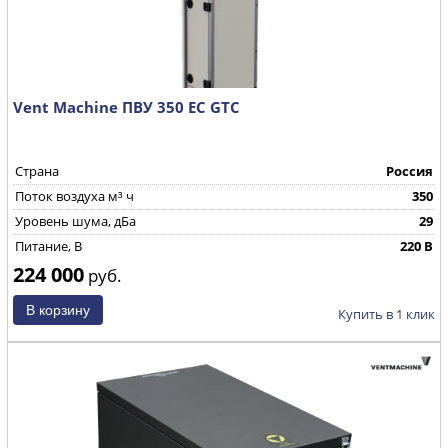
Vent Machine ПВУ 350 EC GTC
Страна
Россия
Поток воздуха м³ ч
350
Уровень шума, дБа
29
Питание, В
220 В
224 000
руб.
Купить в 1 клик