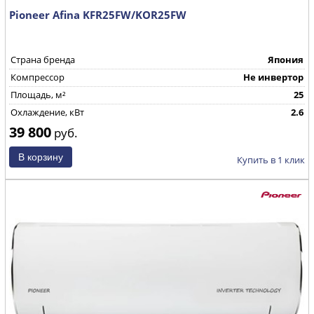
Pioneer Afina KFR25FW/KOR25FW
Страна бренда
Япония
Компрессор
Не инвертор
Площадь, м²
25
Охлаждение, кВт
2.6
39 800
руб.
Купить в 1 клик