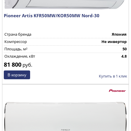
Pioneer Artis KFR50MW/KOR50MW Nord-30
Страна бренда
Япония
Компрессор
Не инвертор
Площадь, м²
50
Охлаждение, кВт
4.8
81 800
руб.
Купить в 1 клик