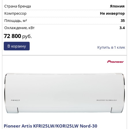
Страна бренда
Япония
Компрессор
Не инвертор
Площадь, м²
35
Охлаждение, кВт
3.4
72 800
руб.
Купить в 1 клик
Pioneer Artis KFRI25LW/KORI25LW Nord-30