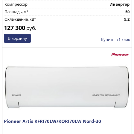
Компрессор
Инвертор
Площадь, м²
50
Охлаждение, кВт
5.2
127 300
руб.
Купить в 1 клик
Pioneer Artis KFRI70LW/KORI70LW Nord-30