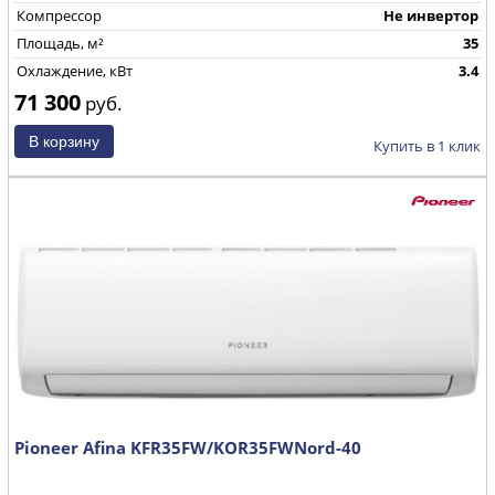
Компрессор
Не инвертор
Площадь, м²
35
Охлаждение, кВт
3.4
71 300
руб.
Купить в 1 клик
Pioneer Afina KFR35FW/KOR35FWNord-40