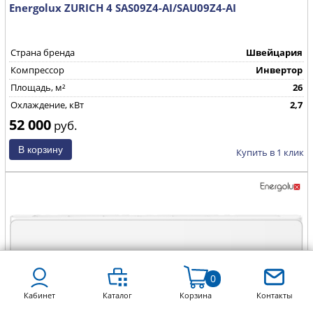
Energolux ZURICH 4 SAS09Z4-AI/SAU09Z4-AI
Страна бренда
Швейцария
Компрессор
Инвертор
Площадь, м²
26
Охлаждение, кВт
2,7
52 000
руб.
Купить в 1 клик
0
Кабинет
Каталог
Корзина
Контакты