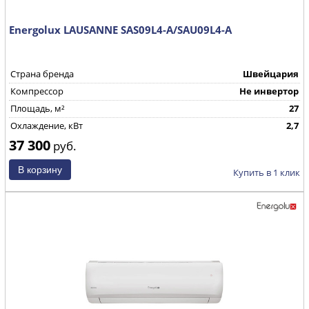
Energolux LAUSANNE SAS09L4-A/SAU09L4-A
Страна бренда
Швейцария
Компрессор
Не инвертор
Площадь, м²
27
Охлаждение, кВт
2,7
37 300
руб.
Купить в 1 клик