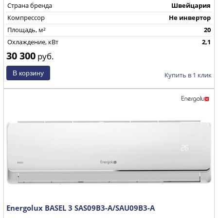
Страна бренда
Швейцария
Компрессор
Не инвертор
Площадь, м²
20
Охлаждение, кВт
2,1
30 300
руб.
Купить в 1 клик
Energolux BASEL 3 SAS09B3-A/SAU09B3-A