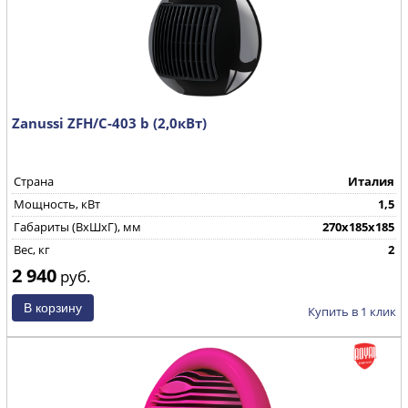
Zanussi ZFH/C-403 b (2,0кВт)
Страна
Италия
Мощность, кВт
1,5
Габариты (ВхШхГ), мм
270х185х185
Вес, кг
2
2 940
руб.
Купить в 1 клик