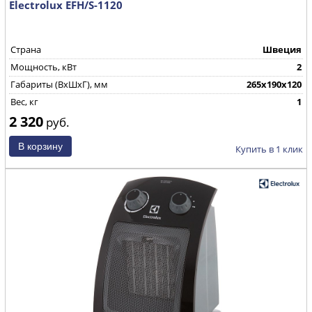
Electrolux EFH/S-1120
Страна
Швеция
Мощность, кВт
2
Габариты (ВхШхГ), мм
265x190x120
Вес, кг
1
2 320
руб.
Купить в 1 клик