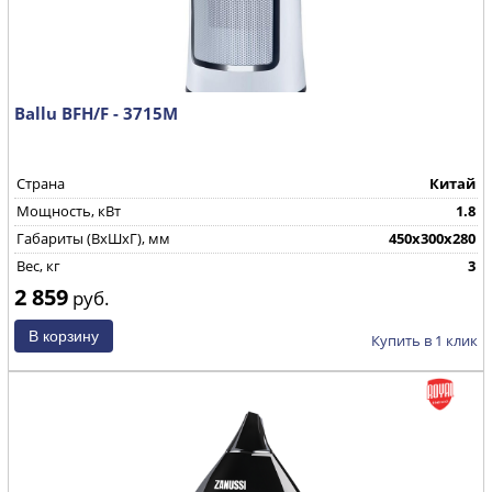
Ballu BFH/F - 3715M
Страна
Китай
Мощность, кВт
1.8
Габариты (ВхШхГ), мм
450x300x280
Вес, кг
3
2 859
руб.
Купить в 1 клик