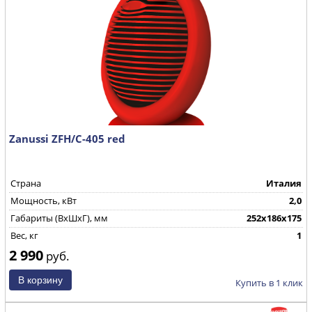
Zanussi ZFH/C-405 red
Страна
Италия
Мощность, кВт
2,0
Габариты (ВхШхГ), мм
252х186х175
Вес, кг
1
2 990
руб.
Купить в 1 клик