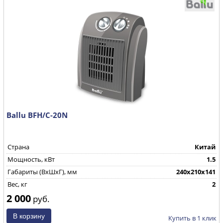
Ballu BFH/С-20N
Страна
Китай
Мощность, кВт
1.5
Габариты (ВхШхГ), мм
240х210х141
Вес, кг
2
2 000
руб.
Купить в 1 клик