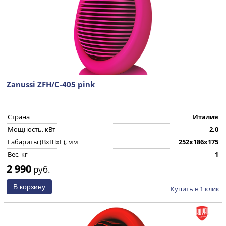
Zanussi ZFH/C-405 pink
Страна
Италия
Мощность, кВт
2,0
Габариты (ВхШхГ), мм
252х186х175
Вес, кг
1
2 990
руб.
Купить в 1 клик