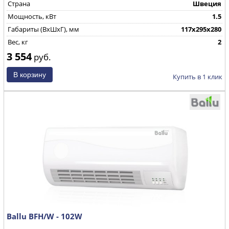
Страна
Швеция
Мощность, кВт
1.5
Габариты (ВхШхГ), мм
117x295x280
Вес, кг
2
3 554
руб.
Купить в 1 клик
Ballu BFH/W - 102W