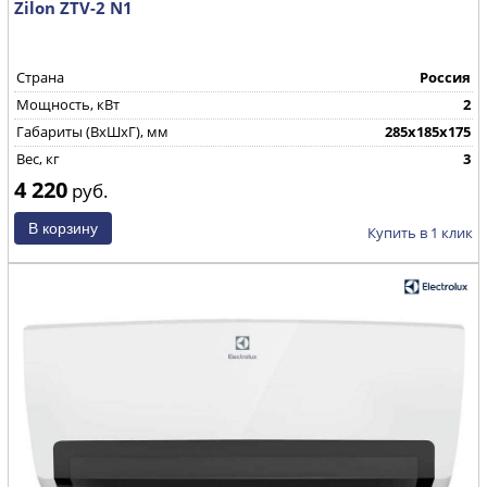
Zilon ZTV-2 N1
Страна
Россия
Мощность, кВт
2
Габариты (ВхШхГ), мм
285х185х175
Вес, кг
3
4 220
руб.
Купить в 1 клик